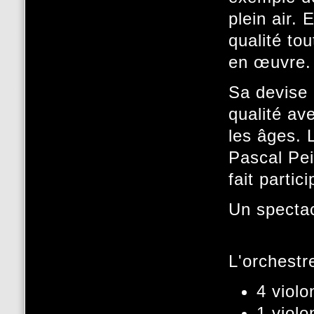
plein air.
qualité to
en œuvre.
Sa devise 
qualité av
les âges. 
Pascal Pei
fait partic
Un spectacl
L'orchestr
4 violo
1 violo