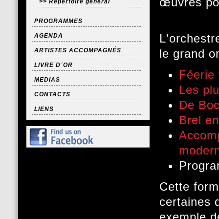
œuvres po
>> Répertoire général
PROGRAMMES
L'orchestr
AGENDA
ARTISTES ACCOMPAGNÉS
le grand o
LIVRE D´OR
Féerie
MEDIAS
Les plu
CONTACTS
De Bocc
LIENS
Brel e
Accomp
moder
Progra
Cette form
certaines 
exemple de