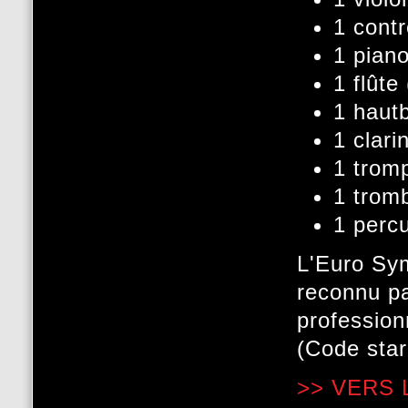
1 cont
1 pian
1 flûte
1 hautb
1 clari
1 trom
1 trom
1 perc
L'Euro Sym
reconnu pa
profession
(Code star
>> VERS 